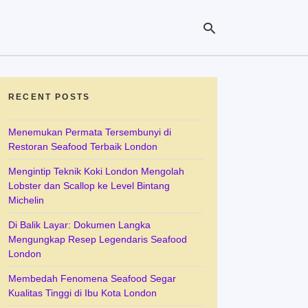
RECENT POSTS
Ty
yo
se
Menemukan Permata Tersembunyi di
qu
Restoran Seafood Terbaik London
an
hit
Mengintip Teknik Koki London Mengolah
ent
Lobster dan Scallop ke Level Bintang
Michelin
Di Balik Layar: Dokumen Langka
Mengungkap Resep Legendaris Seafood
London
Membedah Fenomena Seafood Segar
Kualitas Tinggi di Ibu Kota London