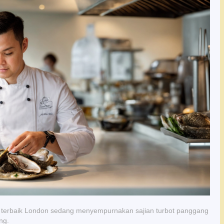
od terbaik London sedang menyempurnakan sajian turbot panggang
ng.